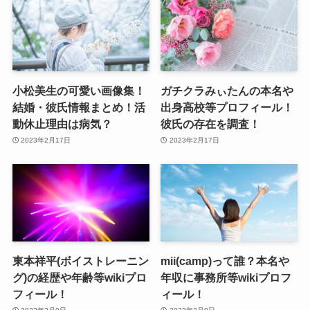
小松美生の可愛い画像集！
ガチクラみぃたんの本名や
結婚・彼氏情報まとめ！活
出身高校等プロフィール！
動休止理由は病気？
彼氏の存在を調査！
2023年2月17日
2023年2月17日
東本祥平(ボイストレーニン
mii(camp)って誰？本名や
グ)の経歴や年齢等wikiプロ
年収に事務所等wikiプロフ
フィール！
ィール！