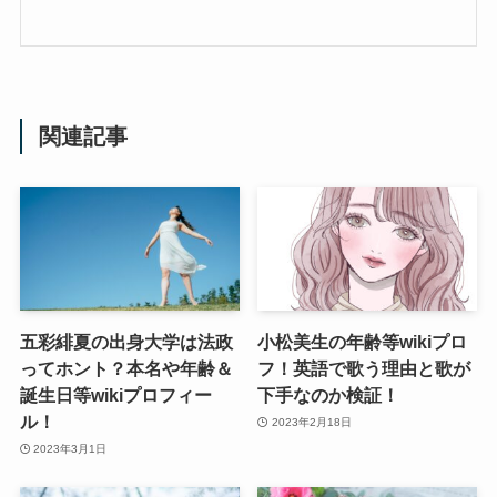
関連記事
五彩緋夏の出身大学は法政
小松美生の年齢等wikiプロ
ってホント？本名や年齢＆
フ！英語で歌う理由と歌が
誕生日等wikiプロフィー
下手なのか検証！
ル！
2023年2月18日
2023年3月1日