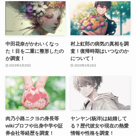
中田花奈がかわいくなっ
村上虹郎の病気の真相を調
た！目を二重に整形したの
査！復帰時期はいつなのか
か調査！
について！
2023年3月25日
2023年3月16日
肉乃小路ニクヨの身長等
ヤンヤン(杨洋)は結婚して
wikiプロフや出身中学や証
る？歴代彼女や現在の熱愛
券会社等経歴を調査！
情報や性格を調査！