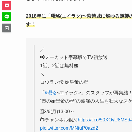
2018年に「瓔珞(エイラク)〜紫禁城に燃ゆる
す！
／
📢ノーカット字幕版でTV初放送
1話、2話は無料🆓
＼
コウラン伝 始皇帝の母
「
#瓔珞
<エイラク>」のスタッフが再集結
“秦の始皇帝の母”の波瀾の人生を壮大なスケ
🗓️2/6(月)13:00～
📺チャンネル銀河
https://t.co/50XOyU8MSd
pic.twitter.com/MNiuP0azd2