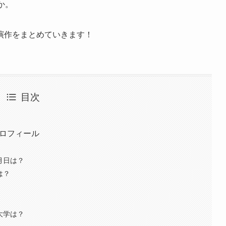
か。
演作をまとめていきます！
目次
プロフィール
月日は？
は？
大学は？